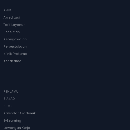
KEPK
Akreditasi
Tarif Layanan
Penelitian
Kepegawaian
Perpustakaan
Klinik Pratama
Kerjasama
PENJAMU
SIAKAD
SPMB
Kalendar Akademik
E-Learning
Lowongan Kerja