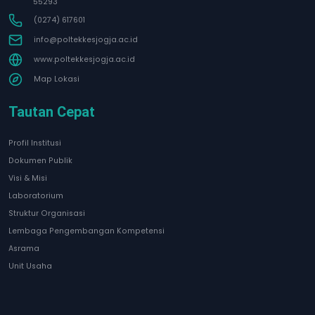
55293
(0274) 617601
info@poltekkesjogja.ac.id
www.poltekkesjogja.ac.id
Map Lokasi
Tautan Cepat
Profil Institusi
Dokumen Publik
Visi & Misi
Laboratorium
Struktur Organisasi
Lembaga Pengembangan Kompetensi
Asrama
Unit Usaha