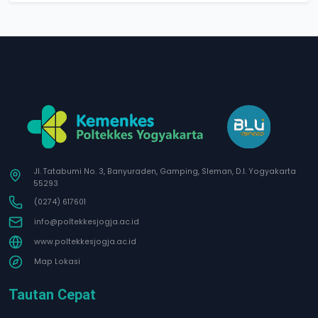
Jl. Tatabumi No. 3, Banyuraden, Gamping, Sleman, D.I. Yogyakarta
55293
(0274) 617601
info@poltekkesjogja.ac.id
www.poltekkesjogja.ac.id
Map Lokasi
Tautan Cepat