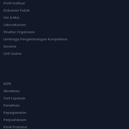
Profil Institusi
Dokumen Publik
Visi & Misi
Laboratorium
Struktur Organisasi
Lembaga Pengembangan Kompetensi
Asrama
Unit Usaha
KEPK
Akreditasi
Tarif Layanan
Penelitian
Kepegawaian
Perpustakaan
Klinik Pratama