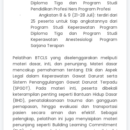
Diploma Tiga dan Program Studi
Pendidikan Profesi Ners Program Profesi
·
Angkatan 8 & 9 (21–28 Juli): terdiri dari
25 peserta untuk tiap angkatannya dari
Program Studi Keperawatan Program
Diploma Tiga dan Program Studi
Keperawatan Anestesiologi Program
Sarjana Terapan
Pelatihan BTCLS yang diselenggarakan meliputi
materi dasar, inti, dan penunjang. Materi dasar
mencakup pemahaman tentang Etik dan Aspek
Legal dalam Keperawatan Gawat Darurat serta
Sistem Penanggulangan Gawat Darurat Terpadu
(SPGDT). Pada materi inti, peserta dibekali
keterampilan penting seperti Bantuan Hidup Dasar
(BHD), penatalaksanaan trauma dan gangguan
pernapasan, hingga evakuasi dan transportasi
pasien secara aman dan efektif. Sebagai
pelengkap, pelatihan ini juga menyisipkan materi
penunjang seperti Building Learning Commitment