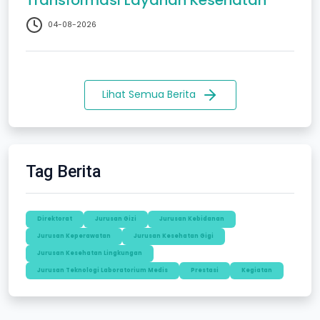
Transformasi Layanan Kesehatan
04-08-2026
Lihat Semua Berita
Tag Berita
Direktorat
Jurusan Gizi
Jurusan Kebidanan
Jurusan Keperawatan
Jurusan Kesehatan Gigi
Jurusan Kesehatan Lingkungan
Jurusan Teknologi Laboratorium Medis
Prestasi
Kegiatan