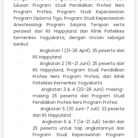
lulusan Program Studi Pendidikan Profesi Ners
Program Profesi, Program Studi Keperawatan
Program Diploma Tiga, Program Studi Keperawatan
Anestesiologi Program Sarjana Terapan serta
perawat dari RS Happyland dan Klinik Poltekkes
Kemenkes Yogyakarta, dengan rincian sebagai
berikut:
·
Angkatan 1 (21-26 April): 25 peserta dari
RS Happyland
·
Angkatan 2 (16–21 Juni): 25 peserta dari
RS Happyland, Program Studi Pendidikan
Profesi Ners Program Profesi, dan Klinik
Poltekkes Kemenkes Yogyakarta
·
Angkatan 3 & 4 (23–28 Juni): masing-
masing 25 peserta dari Program Studi
Pendidikan Profesi Ners Program Profesi
·
Angkatan 5 (30 Juni–7 Juli): 22 peserta
dari RS Happyland
·
Angkatan 6 & 7 (14–21 Juli): terdiri dari
25 peserta untuk tiap angkatannya dari
Program Studi Keperawatan Program