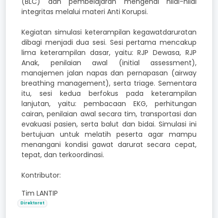
(BLC) dan pembelajaran mengenai nilai-nilai
integritas melalui materi Anti Korupsi.
Kegiatan simulasi keterampilan kegawatdaruratan
dibagi menjadi dua sesi. Sesi pertama mencakup
lima keterampilan dasar, yaitu: RJP Dewasa, RJP
Anak, penilaian awal (initial assessment),
manajemen jalan napas dan pernapasan (airway
breathing management), serta triage. Sementara
itu, sesi kedua berfokus pada keterampilan
lanjutan, yaitu: pembacaan EKG, perhitungan
cairan, penilaian awal secara tim, transportasi dan
evakuasi pasien, serta balut dan bidai. Simulasi ini
bertujuan untuk melatih peserta agar mampu
menangani kondisi gawat darurat secara cepat,
tepat, dan terkoordinasi.
Kontributor:
Tim LANTIP
Direktorat