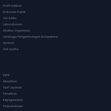
Profil Institusi
Dokumen Publik
Visi & Misi
Laboratorium
Struktur Organisasi
Lembaga Pengembangan Kompetensi
Asrama
Unit Usaha
KEPK
Akreditasi
Tarif Layanan
Penelitian
Kepegawaian
Perpustakaan