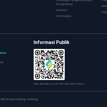
Lembaga Pengembangan
Per
Kompetensi
Kli
Asrama
Ker
Unit Usaha
Informasi Publik
tama
WIB
Scan barcode untuk informasi lebih lanjut
a dilindungi undang-undang.