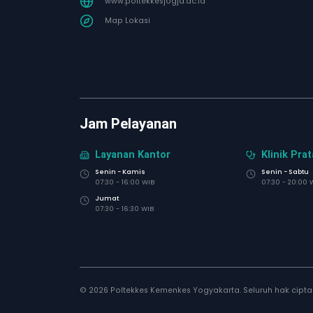
www.poltekkesjogja.ac.id
Map Lokasi
Jam Pelayanan
Layanan Kantor
Klinik Pra
Senin - Kamis
Senin - Sabtu
07:30 - 16:00 WIB
07:30 - 20:00 
Jumat
07:30 - 16:30 WIB
© 2026 Poltekkes Kemenkes Yogyakarta. Seluruh hak cipt