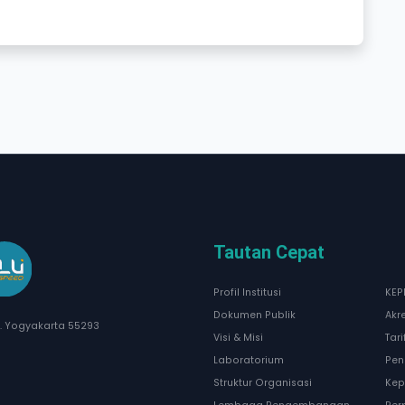
Tautan Cepat
Profil Institusi
KEP
Dokumen Publik
Akr
I. Yogyakarta 55293
Visi & Misi
Tar
Laboratorium
Pen
Struktur Organisasi
Kep