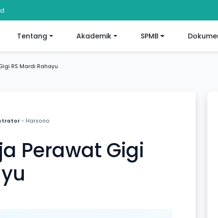
id
Tentang
Akademik
SPMB
Dokumen
Gigi RS Mardi Rahayu
strator
- Harsono
a Perawat Gigi
ayu