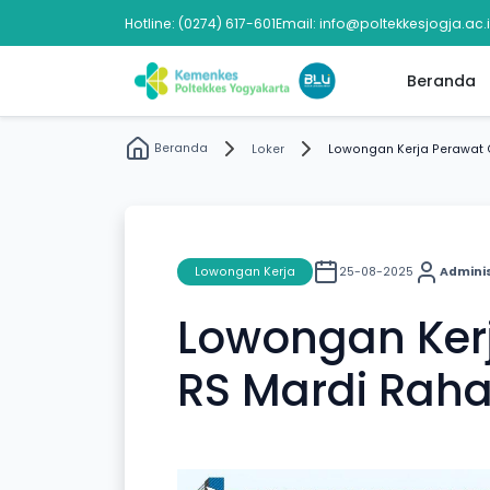
Hotline: (0274) 617-601
Email: info@poltekkesjogja.ac.
Beranda
Beranda
Loker
Lowongan Kerja Perawat 
Lowongan Kerja
25-08-2025
Admini
Lowongan Kerj
RS Mardi Rah