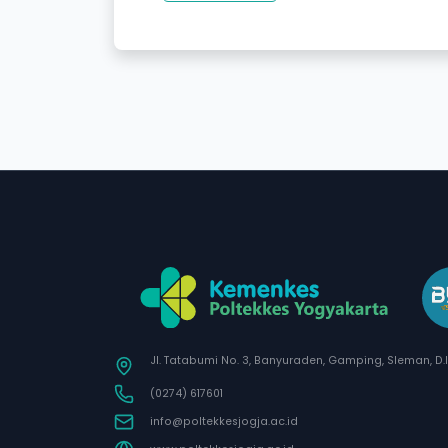
Jl. Tatabumi No. 3, Banyuraden, Gamping, Sleman, D.
(0274) 617601
info@poltekkesjogja.ac.id