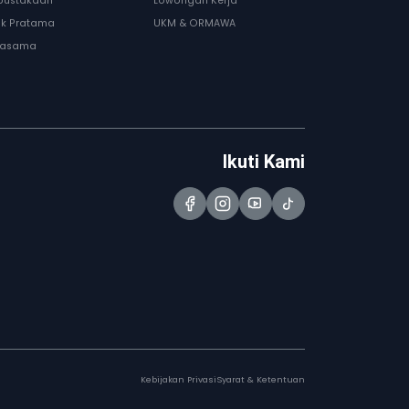
pustakaan
Lowongan Kerja
nik Pratama
UKM & ORMAWA
jasama
Ikuti Kami
Kebijakan Privasi
Syarat & Ketentuan