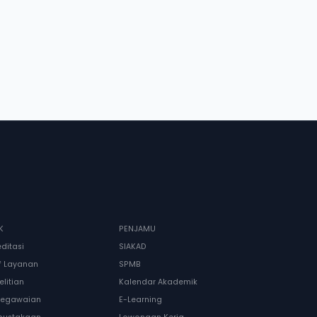
K
PENJAMU
editasi
SIAKAD
if Layanan
SPMB
elitian
Kalendar Akademik
egawaian
E-Learning