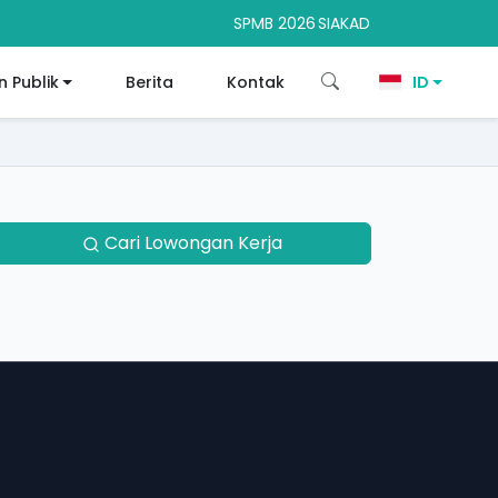
SPMB 2026
SIAKAD
 Publik
Berita
Kontak
ID
Cari Lowongan Kerja