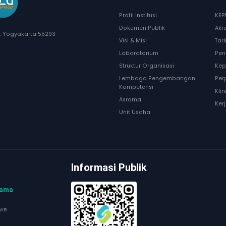
Profil Institusi
KEP
Dokumen Publik
Akr
I. Yogyakarta 55293
Visi & Misi
Tar
Laboratorium
Pen
Struktur Organisasi
Kep
Lembaga Pengembangan
Per
Kompetensi
Kli
Asrama
Ker
Unit Usaha
Informasi Publik
tama
WIB