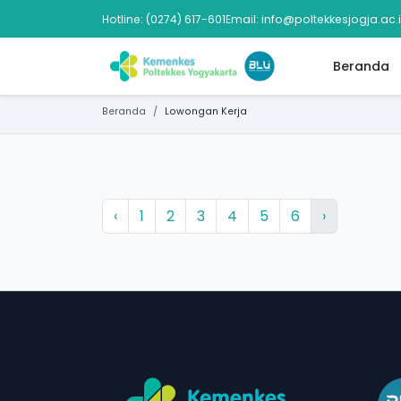
Hotline: (0274) 617-601
Email: info@poltekkesjogja.ac.
Beranda
Beranda
Lowongan Kerja
‹
1
2
3
4
5
6
›