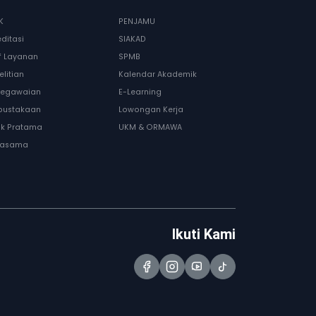
K
PENJAMU
editasi
SIAKAD
if Layanan
SPMB
elitian
Kalendar Akademik
egawaian
E-Learning
pustakaan
Lowongan Kerja
nik Pratama
UKM & ORMAWA
jasama
Ikuti Kami