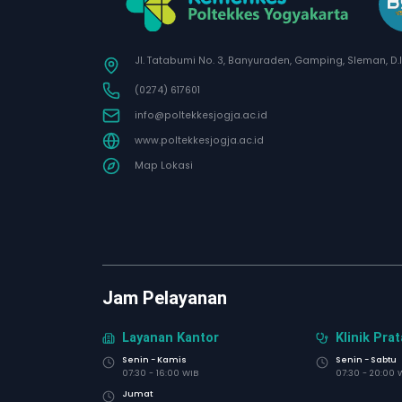
Jl. Tatabumi No. 3, Banyuraden, Gamping, Sleman, D.
(0274) 617601
info@poltekkesjogja.ac.id
www.poltekkesjogja.ac.id
Map Lokasi
Jam Pelayanan
Layanan Kantor
Klinik Pra
Senin - Kamis
Senin - Sabtu
07:30 - 16:00 WIB
07:30 - 20:00 
Jumat