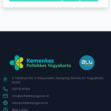
Jl. Tatabumi No. 3, Banyuraden, Gamping, Sleman, D.I. Yogyakarta
55293
(0274) 617601
info@poltekkesjogja.ac.id
www.poltekkesjogja.ac.id
Map Lokasi