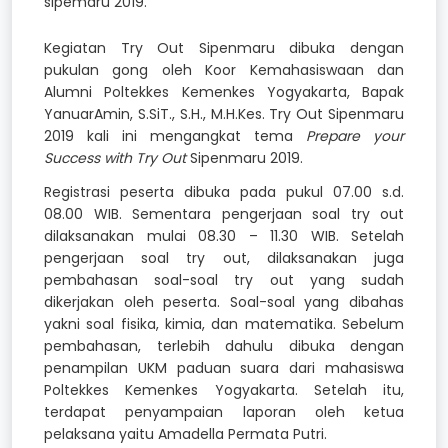
sipemaru 2019.
Kegiatan Try Out Sipenmaru dibuka dengan
pukulan gong oleh Koor Kemahasiswaan dan
Alumni Poltekkes Kemenkes Yogyakarta, Bapak
YanuarAmin, S.SiT., S.H., M.H.Kes. Try Out Sipenmaru
2019 kali ini mengangkat tema
Prepare your
Success with Try Out
Sipenmaru 2019.
Registrasi peserta dibuka pada pukul 07.00 s.d.
08.00 WIB. Sementara pengerjaan soal try out
dilaksanakan mulai 08.30 – 11.30 WIB. Setelah
pengerjaan soal try out, dilaksanakan juga
pembahasan soal-soal try out yang sudah
dikerjakan oleh peserta. Soal-soal yang dibahas
yakni soal fisika, kimia, dan matematika. Sebelum
pembahasan, terlebih dahulu dibuka dengan
penampilan UKM paduan suara dari mahasiswa
Poltekkes Kemenkes Yogyakarta. Setelah itu,
terdapat penyampaian laporan oleh ketua
pelaksana yaitu Amadella Permata Putri.