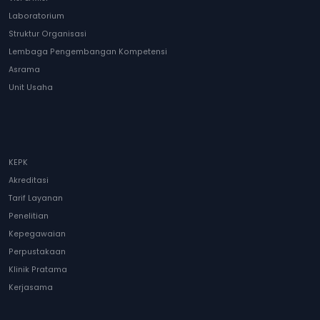
Laboratorium
Struktur Organisasi
Lembaga Pengembangan Kompetensi
Asrama
Unit Usaha
KEPK
Akreditasi
Tarif Layanan
Penelitian
Kepegawaian
Perpustakaan
Klinik Pratama
Kerjasama