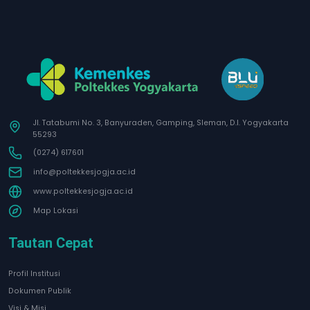
Jl. Tatabumi No. 3, Banyuraden, Gamping, Sleman, D.I. Yogyakarta
55293
(0274) 617601
info@poltekkesjogja.ac.id
www.poltekkesjogja.ac.id
Map Lokasi
Tautan Cepat
Profil Institusi
Dokumen Publik
Visi & Misi