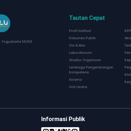
Tautan Cepat
Profil Institusi
KEP
Dokumen Publik
Akr
I. Yogyakarta 55293
Visi & Misi
Tar
Laboratorium
Pen
Struktur Organisasi
Kep
Lembaga Pengembangan
Per
Kompetensi
Kli
Asrama
Ker
Unit Usaha
Informasi Publik