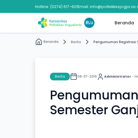
Hotline: (0274) 617-601
Email: info@poltekkesjogja.ac.
Beranda
Beranda
Berita
Pengumuman Registrasi S
Berita
08-07-2019
Administrator
- H
Pengumuman R
Semester Ganj