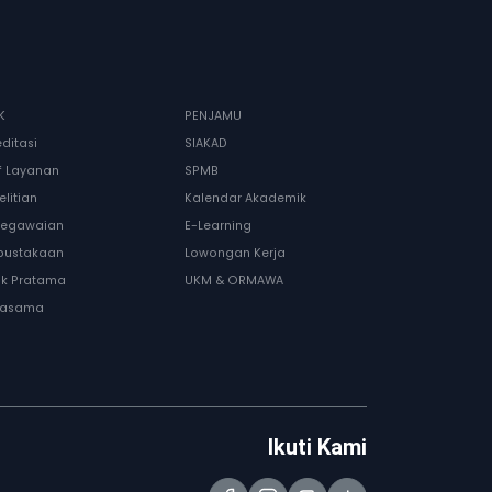
K
PENJAMU
editasi
SIAKAD
if Layanan
SPMB
elitian
Kalendar Akademik
egawaian
E-Learning
pustakaan
Lowongan Kerja
nik Pratama
UKM & ORMAWA
jasama
Ikuti Kami