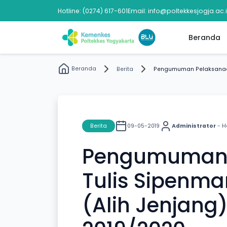
Hotline: (0274) 617-601
Email: info@poltekkesjogja.ac.
Beranda
Beranda
Berita
Pengumuman Pelaksanaan 
Berita
09-05-2019
Administrator
- H
Pengumuman P
Tulis Sipenma
(Alih Jenjang