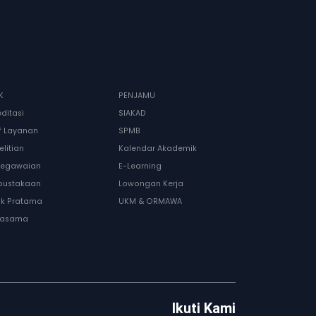
K
PENJAMU
editasi
SIAKAD
if Layanan
SPMB
elitian
Kalendar Akademik
egawaian
E-Learning
pustakaan
Lowongan Kerja
nik Pratama
UKM & ORMAWA
jasama
Ikuti Kami