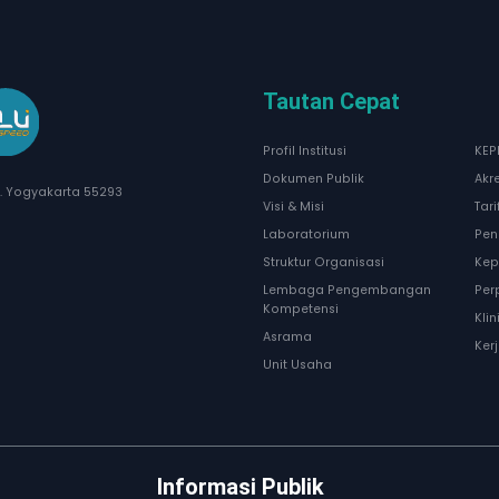
Tautan Cepat
Profil Institusi
KEP
Dokumen Publik
Akr
I. Yogyakarta 55293
Visi & Misi
Tar
Laboratorium
Pen
Struktur Organisasi
Kep
Lembaga Pengembangan
Per
Kompetensi
Kli
Asrama
Ker
Unit Usaha
Informasi Publik