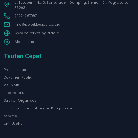
Jl. Tatabumi No. 3, Banyuraden, Gamping, Sleman, D.I. Yogyakarta
55293
(0274) 617601
info@poltekkesjogja.ac.id
www.poltekkesjogja.ac.id
Map Lokasi
Tautan Cepat
Profil Institusi
Dokumen Publik
Visi & Misi
Laboratorium
Struktur Organisasi
Lembaga Pengembangan Kompetensi
Asrama
Unit Usaha