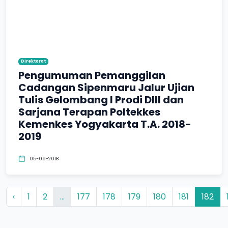
Direktorat
Pengumuman Pemanggilan
Cadangan Sipenmaru Jalur Ujian
Tulis Gelombang I Prodi DIII dan
Sarjana Terapan Poltekkes
Kemenkes Yogyakarta T.A. 2018-
2019
05-09-2018
‹
1
2
...
177
178
179
180
181
182