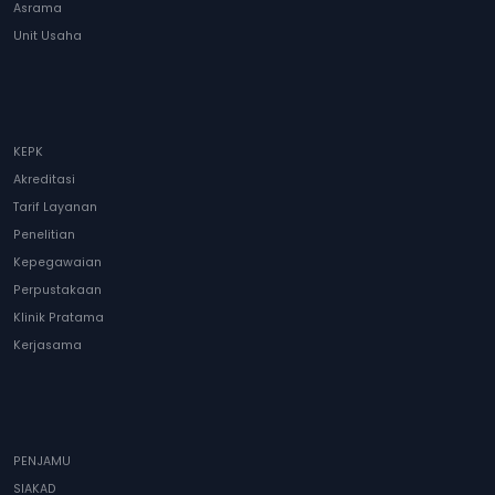
Asrama
Unit Usaha
KEPK
Akreditasi
Tarif Layanan
Penelitian
Kepegawaian
Perpustakaan
Klinik Pratama
Kerjasama
PENJAMU
SIAKAD